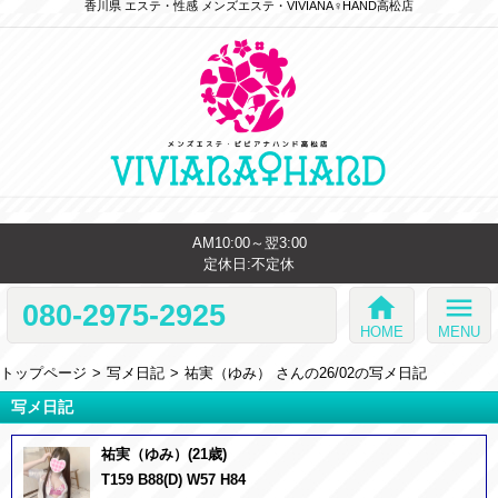
香川県 エステ・性感 メンズエステ・VIVIANA♀HAND高松店
AM10:00～翌3:00
定休日:不定休
home
menu
080-2975-2925
HOME
MENU
トップページ
写メ日記
祐実（ゆみ） さんの26/02の写メ日記
写メ日記
祐実（ゆみ）(21歳)
T159 B88(D) W57 H84