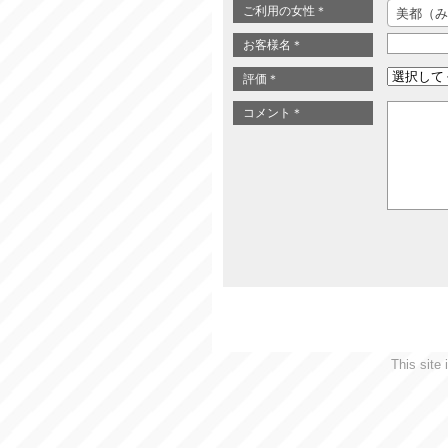
ご利用の女性
＊
美都（み
お客様名
＊
評価
＊
コメント
＊
This site