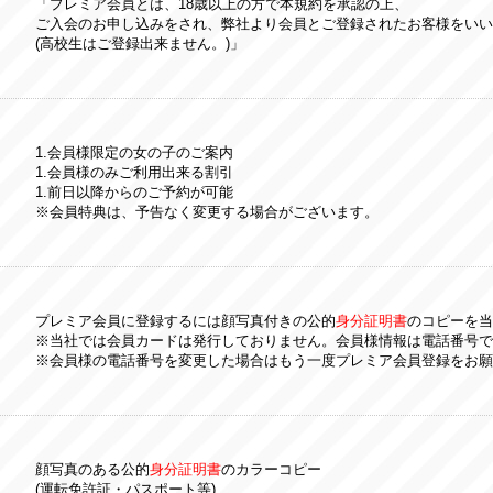
「プレミア会員とは、18歳以上の方で本規約を承認の上、
ご入会のお申し込みをされ、弊社より会員とご登録されたお客様をいい
(高校生はご登録出来ません。)」
1.会員様限定の女の子のご案内
1.会員様のみご利用出来る割引
1.前日以降からのご予約が可能
※会員特典は、予告なく変更する場合がございます。
プレミア会員に登録するには顔写真付きの公的
身分証明書
のコピーを当
※当社では会員カードは発行しておりません。会員様情報は電話番号で
※会員様の電話番号を変更した場合はもう一度プレミア会員登録をお願
顔写真のある公的
身分証明書
のカラーコピー
(運転免許証・パスポート等)