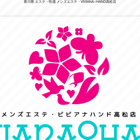
香川県 エステ・性感 メンズエステ・VIVIANA♀HAND高松店